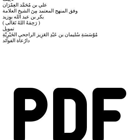
علي بن مُحَمَّد العِمْرَان
وفق المنهج المعتمد مِنَ الشيخ العلامة
بكر بن عبد الله بوزيد
( رَحِمَهُ اللهُ تَعَالَى )
تمويل
مُوْسَسَةِ سُليمان بن عَبْدِ العَزِيز الراجحي الخَيْرِيَّةِ
دارُعاة الفوائد