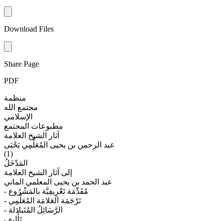
Download Files
Share Page
PDF
منظمة
مجتمع الله
الإسلامي
مطبوعات المجتمع
آثار الشيخ العلامة
عبد الرحمن بن يحيى المُعَلِّمِي يَحْيَى
(1)
المَدْخَلُ
إلى آثار الشيخ العلامة
عبد الحمد بن يحيى المعلمي الماني
- مُقَدِّمَة تَعْرِيفِيَّة بالمَشْرُوع
- تَرْجَمَة العَلامَة المُعَلِّمِي
- الرَّسَائِلُ المُتَبادَلة
تَأْلِيف