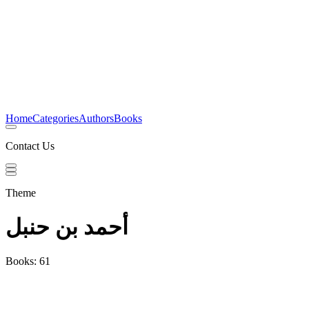
Home
Categories
Authors
Books
Contact Us
Theme
أحمد بن حنبل
Books: 61