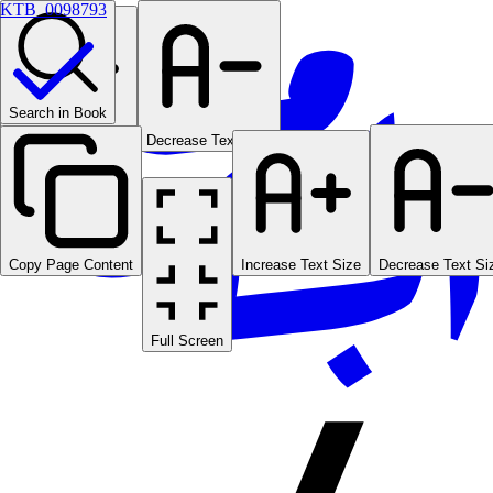
KTB_0098793
Search in Book
Increase Text Size
Decrease Text Size
Copy Page Content
Increase Text Size
Decrease Text Si
Full Screen