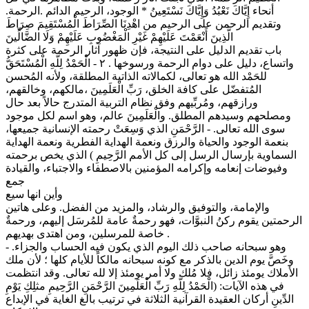
أنحاء إِيَّاكَ نَعْبُدُ وَإِيَّاكَ نَسْتَعِينُ * الوجود، الرحيم الدائم .الرحمة.
وتقديم الرحمن على الرحيم من اهْدِنَا الصِّرَاطَ الْمُسْتَقِيمَ صِرَاطَ
الَّذِينَ أَنْعَمْتَ عَلَيْهِمْ غَيْرِ الْمَغْضُوبِ عَلَيْهِمْ وَلَا الضَّالِّينَ
باب تقديم الدليل على النتيجة، فإن ظهور آثار الرحمة على كثرة
واتساع، دليل على دوام الرحمة ورسوخها . ٢ - الْحَمْدُ لِلَّهِ الْمُسْتَحَقُّ
للحَمْد الله هو تعالى، لكمالاته الذاتية المطلقة، ولأنه المُحسن
المُتفضّل على كافة الخلق، رَبِّ الْعَلَمِينَ ،مالكهم، وخالقهم،
ورازقهم، ومُربِّيهم وفق نظام التربية المتدرج حالاً بعد حال
ومصلحهم وسيدهم المطلق. والْعَلَمِينَ عالم، وهو اسم لكل موجود
سوى الله تعالى. - الرَّحْمَنِ الذي وَسِعَتْ رحمته الإنسانية جميعها،
بنعمة الوجود والحياة والرزق ونعمة الهداية الفطرية ونعمة الهداية
السماوية بإرسال الرسل إلى كل الأمم الرَّحِيمِ ) الذي يخص برحمته
وفيوضات إنعامه وإكرامه المؤمنين بالاصطفاء والاجتباء، والقيادة
جمع
وأين انها سيع
والإمامة، والتوفيق والرشاد، والمزيد من الفضل. وعلى هاتين
الرحمتين يقوم ركنُ النبوَّات، فهو رحمةٌ عامة للمُرسَل إليهم، ورحمةٌ
خاصة للمرسلين، ومن اهتدى بهديهم .
- وهو سبحانه صاحب ذلك اليوم الذي يكون فيه الحساب والجزاء.
وخَصَّ يوم الدين بالذكر مع كونه سبحانه مالكاً للأيام كلها ؛ لأن ملك
الأملاك يومئذ زائل، فلا مُلك ولا أمر يومئذ إلا لله تعالى. وقد انتظمت
في هذه الآيات: (الْحَمْدُ لِلَّهِ رَبِّ الْعَلَمِينَ الرَّحْمَنِ الرَّحِيمِ مثلِكِ يَوْمِ
الدِّينِ أركان العقيدة القرآنية الثلاثة في ترتيب بالغ الغاية في الإبداع