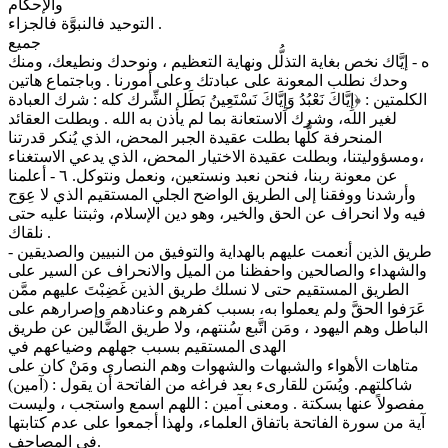
والإحكام
التوحيد فالنبوَّة فالجزاء .
جميع
ه - إيَّاك نخص بغاية التذلُّل ونهاية التعظيم ، ونوحدك ونطيعك، ومنك
وحدك نطلب المعونة على عبادتك وعلى أمورنا . وباجتماع هاتين
الكلمتين : ﴿إِيَّاكَ نَعْبُدُ وَإِيَّاكَ نَسْتَعِينُ بَطَل الشِّرك كله : شرك العبادة
لغير الله، وشرك الاستعانة بما لم يأذن به الله . وبطلت العقائد
المنحرفة كلُّها بطلت عقيدة الجبر المحض، الذي يُنكر قدرتنا
،ومسؤوليتنا، وبطلت عقيدة الاختيار المحض، الذي يدعي الاستغناء
عن معونة ربنا، فنحن نعبد ونستعين، ونعمل ونتوكل. ٦ - أعلمنا
وأرشدنا ووفقنا إلى الطريق الواضح الجلي المستقيم الذي لا عِوَج
فيه ولا انحراف عن الحق والخير، وهو دين الإسلام، وثبتنا عليه حتى
نلقاك .
- طريق الذين أنعمت عليهم بالهداية والتوفيق من النبيين والصديقين
والشهداء والصالحين واحفظنا من الميل والانحراف عن السير على
الطريق المستقيم حتى لا نسلك طريق الذين غَضِبْتَ عليهم ممَّن
عَرَفوا الحقَّ ولم يعملوا به، بسبب كفرهم وعنادهم وإصرارهم على
الباطل وهم اليهود ، ومَن اتَّبع سُنتهم، ولا طريق الضَّالين عن طريق
الهدى المستقيم بسبب جهلهم وضياعهم في
متاهات الأهواء والشبهات والشهوات وهم النصارى ومَنْ كان على
شاكلتهم. ويُسَن للقارىء بعد فراغه من الفاتحة أن يقول : (آمين)
مفصولاً عنها بسكتة . ومعنى آمين : اللهم اسمع واستجب ، وليست
آية من سورة الفاتحة باتفاق العلماء، ولهذا أجمعوا على عدم كتابتها
في المصاحف.