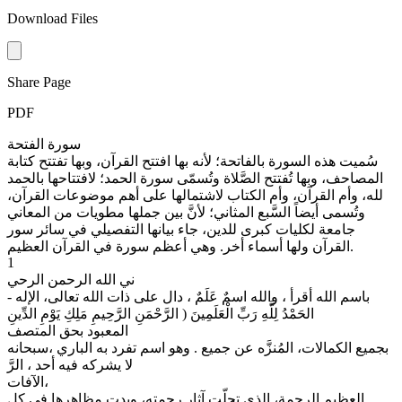
Download Files
Share Page
PDF
سورة الفتحة
سُميت هذه السورة بالفاتحة؛ لأنه بها افتتح القرآن، وبها تفتتح كتابة
المصاحف، وبها تُفتتح الصَّلاة وتُسمّى سورة الحمد؛ لافتتاحها بالحمد
لله، وأم القرآن، وأم الكتاب لاشتمالها على أهم موضوعات القرآن،
وتُسمى أيضاً السَّبع المثاني؛ لأنَّ بين جملها مطويات من المعاني
جامعة لكليات كبرى للدين، جاء بيانها التفصيلي في سائر سور
القرآن ولها أسماء أخر. وهي أعظم سورة في القرآن العظيم.
1
ني الله الرحمن الرحي
- باسم الله أقرأ ، والله اسمٌ عَلَمٌ ، دال على ذات الله تعالى، الإله
الحَمْدُ لِلَّهِ رَبِّ الْعَلَمِينَ ( الرَّحْمَنِ الرَّحِيمِ مَلِكِ يَوْمِ الدِّينِ
المعبود بحق المتصف
بجميع الكمالات، المُنزَّه عن جميع . وهو اسم تفرد به الباري ،سبحانه
لا يشركه فيه أحد ، الرَّ
الآفات،
العظيم الرحمة، الذي تجلّت آثار رحمته، وبدت مظاهرها في كل