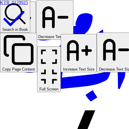
KTB_0129925
Search in Book
Increase Text Size
Decrease Text Size
Copy Page Content
Increase Text Size
Decrease Text Si
Full Screen