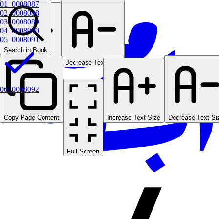
01_0008087
02_0008088
03_0008089
04_0008090
05_0008091
Search in Book
Increase Text Size
Decrease Text Size
06_0008092
Copy Page Content
Increase Text Size
Decrease Text Si
Full Screen