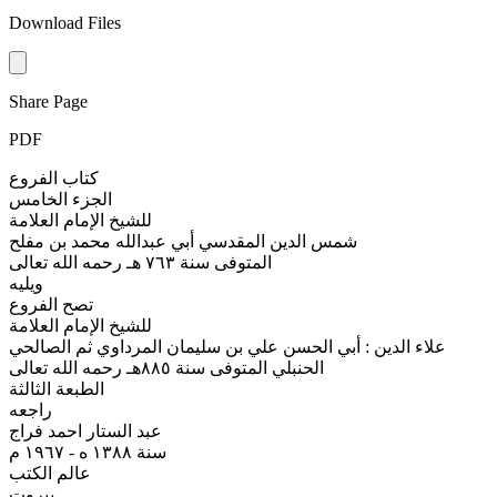
Download Files
Share Page
PDF
كتاب الفروع
الجزء الخامس
للشيخ الإمام العلامة
شمس الدين المقدسي أبي عبدالله محمد بن مفلح
المتوفى سنة ٧٦٣ هـ رحمه الله تعالى
ويليه
تصح الفروع
للشيخ الإمام العلامة
علاء الدين : أبي الحسن علي بن سليمان المرداوي ثم الصالحي
الحنبلي المتوفى سنة ٨٨٥هـ رحمه الله تعالى
الطبعة الثالثة
راجعه
عبد الستار احمد فراج
سنة ١٣٨٨ ه - ١٩٦٧ م
عالم الكتب
بيروت