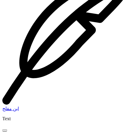
ابن مفلح
Text