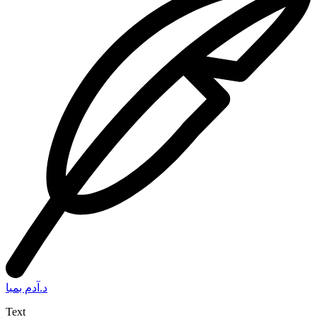
د.آدم بمبا
Text