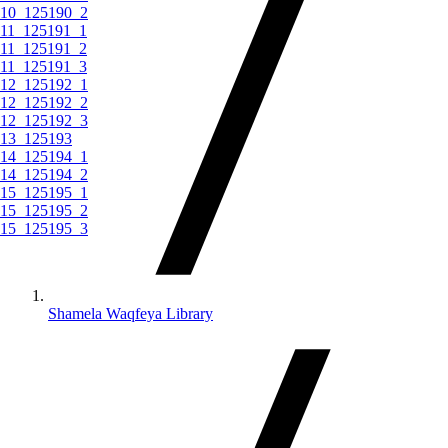
10_125190_2
11_125191_1
11_125191_2
11_125191_3
12_125192_1
12_125192_2
12_125192_3
13_125193
14_125194_1
14_125194_2
15_125195_1
15_125195_2
15_125195_3
Shamela Waqfeya Library