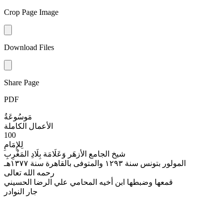
Crop Page Image
Download Files
Share Page
PDF
مَوسُوعَةُ
الأعمال الكاملة
100
لِلإِمَامِ
شيخ الجامع الأزهَر وَعَلَامَة بِلَادِ المَغْرِبِ
المولور بتونس سنة ١٢٩٣ والمتوفى بالقاهرة سنة ١٣٧٧هـ
رحمه الله تعالى
قمعها وضبطها ابن أخيه المحامي علي الرضا الحسيني
جار النوادر