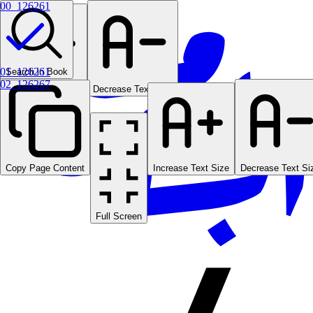
00_126261
01_126261
Search in Book
02_126267
Increase Text Size
Decrease Text Size
Copy Page Content
Increase Text Size
Decrease Text Si
Full Screen