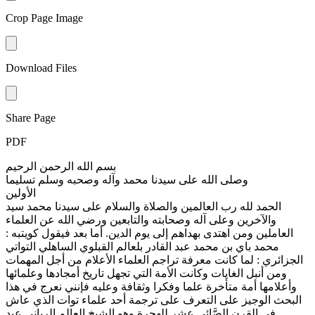
Crop Page Image
Download Files
Share Page
PDF
بسم الله الرحمن الرحيم
وصلى الله على سيدنا محمد وآله وصحبه وسلم تسليما
الأولين
الحمد لله رب العالمين والصلاة والسلام على سيدنا محمد سيد
والآخرين وعلى آله وصحابته والتابعين ورضي الله عن العلماء
العاملين ومن اهتدى بهداهم إلى يوم الدين. أما بعد فيقول كويتبه :
محمد باي بن محمد عبد القادر بلعالم القبلوي الساهلي التواتي
الجزائري : لما كانت معرفة تراجم العلماء الأعلام من أجل المهمات
ومن أنبل الغايات وكانت الأمة التي تجهل تاريخ أمجادها وعلمائها
وأعلامها أمة متأخرة علما وفكرا وثقافة وعليه فإنني نعرج في هذا
البحث الوجيز على التعرف على ترجمة أحد علماء توات الذي عاش
في القرن الصَّائي عشر للهجرة وهو الشيخ العالم الرباني عبد