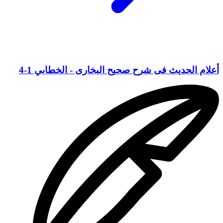
أعلام الحديث فى شرح صحيح البخارى - الخطابي 1-4