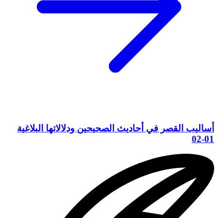
أساليب القصر في أحاديث الصحيحين ودلالاتها البلاغية
01-02