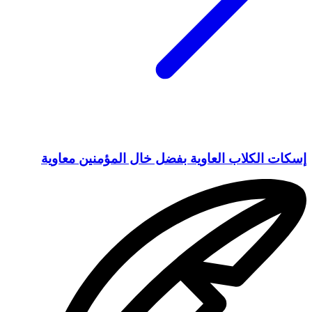
إسكات الكلاب العاوية بفضل خال المؤمنين معاوية