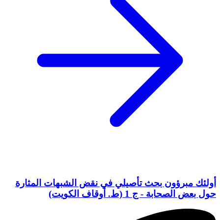
أولئك مبرؤون بحث تأصيلي في نقض الشبهات المثارة
حول بعض الصحابة - ج 1 (ط. أوقاف الكويت)