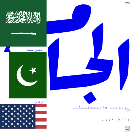
العربية
اردو
ہوم
زمرہ جات
مصنفین
کتب
رابطہ کریں