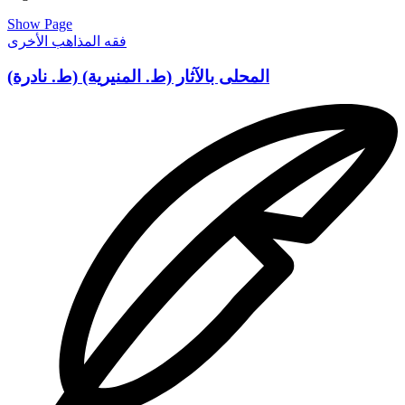
يتفرقا ، قال هشام بن حسان . قال جميل بن مرة قال أبو برزة . ما
أراكما افترقتها * قال أبو محمد : أبو الوضى - هو عباد بن نسيب تابعى
Show Page
ثقة - سمع على بن أبي طالب . الأئمة وأبا هريرة. وأبا برزة ، فهؤلاء
فقه المذاهب الأخرى
عن رسول الله له ثلاثة من الصحابة ، وعنهم ) من التابعين ومن
بعدهم . نا محمد بن سعيد بن عمر بن نبات قال : نا عبد الله بن محمد
المحلى بالآثار (ط. المنيرية) (ط. نادرة)
بن قاسم القلعي نا محمد بن أحمد الصراف ببغداد نابشر بن موسى
بن صالح بن شيخ بن عمير الاسدى نا عبد الله بن الزبير الحميدى
ناسفیان - هو ابن عيينة - نا بشر بن عاصم الثقفي قال: سمعت سعيد
ابن المسيب يحدث عن أبي بن كعب قال : إن عمر بن الخطاب .
والعباس بن عبدالمطلب تحاكما اليه في دار للعباس إلى جانب
المسجد أراد عمر أخذها ليزيدها في المسجد فالى العباس فقال لهما
أنى : لما أمر سلمان ببناء بيت المقدس كانت أرضه لرجل فاشتراها
منه سلمان فلما اشتراها قال له الرجل : الذى أخذت منى خير أم
الذى أعطيتني قال سلمان: بل الذي أخذت منك قال : فإني لا أجيز
البيع فرده فزاده ثم سأله فاخبره فأبى أن يجيزه فلم يزل يزيده
ويشترى منه فيسأله فيخيره فلا يجيز البيع حتى اشتراها منه بحكمه
على أن لا يسأله فاحتكم شيئا كثير افتعاظمه سليمان فأوحى الله
اليه ان كنت انما تعطيه من عندك فلا تعطه وان كنت انما تعطيه من
رزقنا فأعطه حتى يرضى بها فقضى بها للعباس . وروينا من طريق
البخارى قال الليث - هو ابن سعد - : حدثنى عبد الرحمن بن خالد بن
مسافر عن ابن شهاب عن سالم بن عبد الله بن عمر عن أبيه (۲)
قال: بعت من أمير المؤمنين عثمان ما لا بالوادى بمال له بخيبر فلما
تبايعنا رجعت على عقى حتى خرجت من بيته خشية أن يرادنى البيع
(۳) وكانت السنة أن المتبايعين بالخيار حتى يتفرقا (٤) . ومن طريق