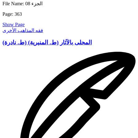
File Name: الجزء 08
السفسطة بعينه ورد الكلام الى ضده أبدا ولا يصح مع هذا حقيقة ولا
يعجز أحد عن أن يقول : كذلك فى كل ماجاء عن القرآن والسنن ،
Page: 363
وهذه سبيل الروافض إذ يقولون : ان الجبت والطاغوت انما هما
انسانان بعينهما و أن تذبحوا بقرة أنماهى فلانة بعينها . والثالث أن
Show Page
نقول لهم: فكيف ولو جاز هذا التأويل لكان مارواه الليث عن نافع عن
فقه المذاهب الأخرى
ابن عمر عن النبي الله و اذا تبايع الرجلان فكل واحد منهما بالخيار
مالم يتفرقا ه وكان جميعا أو يخير أحدهما الآخر فان خير أحدهما
المحلى بالآثار (ط. المنيرية) (ط. نادرة)
الآخر فتبايعا على ذلك فقد وجب البيع وان تفرقا بعد أن تبايعا ولم
يترك واحد منهما البيع فقد وجب البيع ، مكذبا لهذا التأويل الكاذب
المدعى بلا دليل . ومبينا أن التفرق الذى به يصح البيع لا يكون البتة
على رغم أنو فهم الا بعد التبايع كما قال رسول الله و لا كما ظن أهل
الجهل من أنه في حال التبايع ومع آخر كلامهما . قال أبو محمد : وهذا
مما خالفوافيه طائفة من الصحابة لا يعرف هم منهم مخالف ، وهم
يعظمون هذا وهذا ما خالفوا فيه جمهور العلماء الارواية عن ابراهيم
ثم جاء بعضهم بعجب ! وهو أنهم زادوا فى الكذب فأتوابرواية رويناها
من طريق عطاء أن عمر قال: البيع صفقة أو خيار ، وروى أيضا من
طريق الشعي أن عمره وعن الحجاج بن أرطاة أن عمر قال : انما
البيع عن صفقة أو خيار والمسلم عند شرطه . ومن طريق الحجاج بن
أرطاة عن محمد بن خالد بن الزبير عن شيخ من بني كنانة أن عمر
قال : البيع عن صفقة أو خيار ولكل مسلم شرطه . قال أبو محمد :
من عجائب الدنيا و من البرهان على البراءة من الحياء الاحتجاج بهذه
الروايات في معارضة السنن وكلها عليهم لوجوه أولها أنه ليس شي.
منها يصح لانها مرسلات ، أو من طريق الحجاج بن أرطاة وهو هالك :