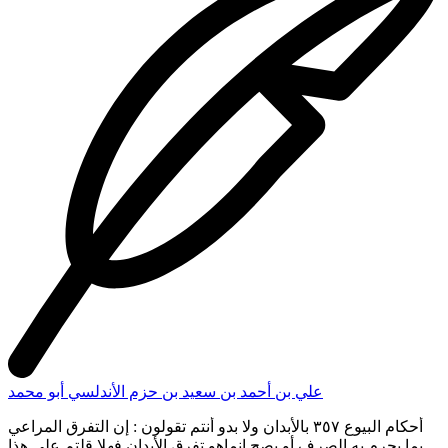
بن أرطاة وكفى به سة وطاعن الحكم عن شريح قال : اذا كلم الرجل
بالبيع وجب عليه البيع ، والصحيح عن شريح هو موافقة الحق كما
أوردنا قبل من رواية أبي الضحى . وابن سيرين عنه، ولعمرى أن قول
ابراهيم ليخرج على أنه عنى كل صفقة غير البيع لكن الاجارة .
والنكاح. والهبات فهذا ممكن لانه لم يذكر البيع أصلا فحصلوا بلاسلف
، وقوله : البيع جائز وان لم يتفرقا صحيح وما قلنا : انه غير جائز ولا
قال ، هو : انه لازم وانما قال : انه جائز . قالا بو محمد : و م و هوا
بتمويهات في غاية الفساد، منها أنهم قالوا: معنى التفرق أي بالكلام
فقلنا : لو كان كما يقولون لكان موافقا لقولنا ومخالفا لقولكم لان
قول المتبايعين آخذه بعشرة فيقول الآخر : لا ولكن بعشرين لاشك
عند كل ذي حس سليم أنهما متفرقان بالكلام فاذا قال أحدهما
بخمسة عشر وقال الآخر : نعم قد بعتكه بخمسة عشر فالآن اتفقا
ولم يتفرقا فالآن وجب الخيار لهما اذلم يتفرقا بنص الحديث فاذهبوا
كيف شئتم من عارض الحق بلج (۱) وافتضح ، وأيضا فنقول لهم:
قولكم . التفرق بالكلام كذب ودعوى بلا برهان لا يحل القول بهما في
الدين ، وأيضا فرواية الليث عن نافع عن ابن عمر التي أوردنا رافعة
لكل شغب ومبينة أنه التفرق عن المكان بالأبدان ولابد ، وقال بعضهم
: معنى المتبايعين ههنا انما هما (۲) المتساومان كما سمي الذبيح و لم
يذبح وقال (1) بلج الرجل بلوجا وتبليجا أعيا (٢) في النسخة رقم ١٤ (
انهماء
علي بن أحمد بن سعيد بن حزم الأندلسي أبو محمد
أحكام البيوع
٣٥٧ بالأبدان ولا بدو أنتم تقولون : إن التفرق المراعي
فيما يحرم به الصرف أو يصح إنماهو تفرق الأبدان فهلا قلتم على هذا