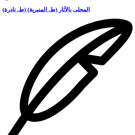
نعرف ما حرم الله علينا . وما أحله لنا . وما أوجبه علينا إلا بورود
النص بذلك ، وما تعلم للشافعي في المنع من بيع الموصوفات سلفا ،
المحلى بالآثار (ط. المنيرية) (ط. نادرة)
فان قيل : فاين قول الحكم. وحماد الذى رويتموه آنفا ؟ قلنا : إنهما لم
يمنعا من بيع الغائب إنما منعا من بيع مالم يره المشترى يوم الشراء
وقد يراه في أول النهار ويغيب بعد ذلك فلم يشترطا حضوره فى حين
عقد البيع ولا يحل أن يقول أحد مالم يقل بالظن الكاذب وبالله
التوفيق قال على : فسقطت هذه الأقوال كلها وبقى قول من أوجب
خيار الرؤية جملة على ما روينا عن ابراهيم. والحسن . والشعبي .
ومكحول . وأحدق ولى الشافعي فوجدناهم يذكرون أثر ارويناه من
طريق وكيع عن الحسن بن حى عن الحسن البصرى, أن رسول الله
على الله قال : من اشترى بيعا فهو بالخيار حتى ينظر اليه . . قال أبو
محمد : وهذا مرسل ولا حجة فى مرسل ، ثم لوصح لما كان لهم فيه
حجة لانه ليس فيه أن له الخيار اذا وجده (۱) كما وصف له وظاهره
قطع الخيار بالنظر فهو مخالف لقول أبي حنيفة جملة وبالله تعالى
التوفيق، وهذا مما تركه المالكيون وهم يقولون بالمرسل لانهم لا
يجعلون له خيارا قبل أن يراه أصلا . وذكر وامار وينا (۲) من طريق
سعيد بن منصور عن اسماعيل بن عياش عن أبى بكر بن عبد الله بن
أبى مريم عن مكحول ، أن رسول الله قال : من اشترى شيئا لم يره
فهو بالخيار اذار آه ان شاء أخذه وان شاءرده» (۳) واسماعيل ضعيف
. وأبو بكر ابن مريم مذكور بالكذب ، ومرسل مع ذلك ، ثم لو * D *
صح لم يكن لهم فيه حجة لانه يحتمل أن يريد له رده ان وجده بخلاف
ما وصف له : ١٤١٢ ممالة فان وجد مشترى السلعة الغائبة ما
اشترى كما وصف له فالبيع (۱) في النسخة رقم ١٤ ان وجده ، (۲)
فى النسخة رقم ١٤ «مارويناه (۳) فى النسخة رقم ١٦ و تركه