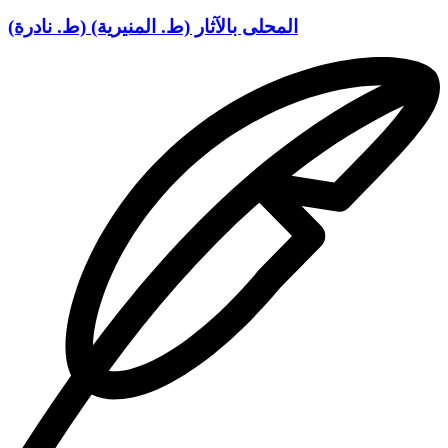
وهذا قياس القياس كله باحال ثم لو صح القياس لكان هذا منه عين
الباطل لا جماعهم معنا على أن كل حكم من هذه التي ذكروا له (۱)
المحلى بالآثار (ط. المنيرية) (ط. نادرة)
أحكام
وأعمال مخالفة لسائرها لا يجوز أن يجمع بينهما فيه ، فالبيع
ينتقل فيه ملك رقبة المبيع وثمنه وليس ذلك في شيء من
الأحكام
التي ذكروا ، والنكاح فيه اباحة فرج كان محرما بغير ملك رقبته ولا
يجوز فيه اشتراط خيار أصلا ولا تأجيل ، وهم يجيزون الخيار
المشترط في البيع والتأجيل ولا يرون قياس أحدهما على الآخر في
ذلك جائزا ، والطلاق تحريم فرج محلل اما فى وقته واما الى مدة
بغير نقل ملك ولا يجوز فيه اشتراط خيار بعد ايقاعه أصلا بخلاف البيع
، والاجارة إباحة منافع بعوض لا تملك به الرقبة بخلاف البيع ويجوز
في الحر بخلاف البيع وهى الى أجل ولابد إما معلوم واما مجهول ان
كان في عمل محدود بخلاف البيع ، والخلع طلاق بمال لا يجوز فيه
عندهم خيار مشترط بخلاف البيع . والعتق كذلك . والكتابة ، فظهر
سخف قياسهم هذا وانه هوس وتخليط . وكم قصة لهم في التخيير
فى الطلاق أوجبوا فيه الخيار ماداما في مجلسهما وقطعوه بالتفرق
(۲) بابدانهما حيث لم يوجبه قط رب العالمين . ولا رسوله عليه
السلام . ولا قول صاحب. ولا معقول . ولاقياس شبه به لكن بالآراء
الفاسدة ؟ ثم أبطلوه حيث أوجبه الله تعالى على لسان رسوله الله
فحمد الله تعالى على السلامة مما ابتلاهم به، وقال بعضهم: التفرق
بالأبدان في الصرف قبل القبض يبطل العقد فمن المحال أن يكون ما
يبطل العقد هو الذي يثبته . قال على : وهذا كلام في غاية الفساد و لا
ننكر هذا إذا جاء به النص فقد وجدنا النقد (۳) (۱) في النسخة رقم ١٦
و لها (٢) فى النسخة ررقم ١٤« بالتفريق » (۳) في النسخة رقم ١٦ (
التفرق )