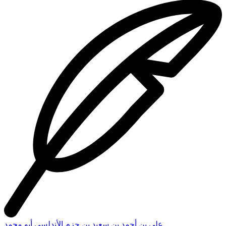
وقد ذكر نا عن طاوس أن التخيير ليس الا بعد البيع وهم يقولون :
الراوى أعلم بما روى ومن طريق أبي بكر بن أبي شيبة نا وكيع
ناقاسم الجعفى عن أبيه عن ميمون ابن مهران قال رسول الله الله :
( البيع عن تراض والتخيير بعد الصفقة ولا يحل لمسلم أن يغين مسلما
، فهذان مرسلان من أحسن المراسيل مبطلان لقولهم الخبيث
المعارض للسنن فاين هم عنه ؟ لكنهم يقولون مالا يفعلون كبر مقتا
عند الله أن يقولوا : مالا يفعلون نعوذ بالله من مقته . قال على : وقد
ذكرنا أن بعض أهل الجهل والسخف قال : هذا خبر جاء بالفاظ شتى
فهو مضطرب . قال على : وقد كذب بل ألفاظه كلها ثابتة منقولة نقل
التواتر إلى رسول الله ليس شيء منها مختلفا (٢) أصلا لكنها ألفاظ
يبين بعضها بعضا كما أمر عليه السلام ببيان وحی ربه تعالى * ١٤١٨ -
مسالة فان قيل : فهلا أو جبتم التخيير في البيع ثلاث مرات ؟
رويتموه من طريق هشام الدستوائي عن قتادة عن الحسن عن
سمرة « أن رسول الله ل الله قال : البيعان بالخيار حتى يتفرقا ويأخذ
كل واحد منهما من البيع ما هوى أو يتخايران ثلاث مرار (۳) ، ومن
طريق البخارى نااسحاق أنا حيان نا همام نا قتادة عن أبي الخليل عن
عبد الله بن الحارث عن حكيم بن حزام ( أن رسول الله الله قال :
البيعان لما ✡ (۲) مخالفا (۱) في النسخة رقم ١٤ ) بتفرق الابدان )
(۲) في النسخة رقم ١٦ ( (۳) في النسخة رقم ١٦ ( ثلاث مرات )
علي بن أحمد بن سعيد بن حزم الأندلسي أبو محمد