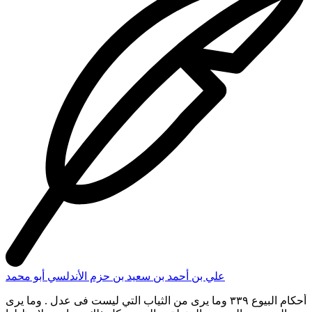
: فان اشترى دابة غائبة فرأى عجزها فقد لزمته وإن لم يرسائرها ولا
يردها إلا من عيب ، وكذلك سائر الحيوان حاشا بنی آدم ، قال : فان
اشتری ثيابا غائبة أو حاضرة مطوية فرأى ظهورها ومواضع طيها ولم
ينشرها فقد لزمته وسقط خياره ولا يردها الامن عيب ، قال : فان
اشترى ثيابا هروية في جراب أو ثيابا زطية (۳) فى عدل . أوسمنا في
زقاق ، أو زيتا كذلك. أو حنطة في غرارة . أو عروضا مما لا يكال ولا
يوزن. أو حيوانا ولم ير شيئا من ذلك فان له خيار الرؤية حتى يرى كل
ما اشترى من ذلك ، ولو رأى جميع الثياب الا واحدا منها أو جميع
الدواب الا واحدا منها فله فسخ البيع انشاء ، وسواء وجد كل مارأى
كما وصف له بخلاف ما وصف له الا السمن والزيت . والحنطة فانه
إن رأى بعض ذلك فكان مالم يرمنه مثل الذى رأى فقد لزمه البيع
وسقط خياره ، قال : فان ابتاع دارا فرآها من خارجها ولم يرها من
داخل فقد لزمته وسقط خيار الرؤية ولا يردها الامن عيب ، وروى عن
زفرانه لا يسقط خياره الاحتى يرى مع ذلك شيئا من أرضها ، وقال أبو
يوسف : لمس الأعمى لباب الدار والحائطها يسقط خياره ويلزمه
البيع ولا يردها الا من عيب ، قال أبو حنيفة . وأصحابه : وليس له أن
يرد البيع إذا رأى ما ابتاع الا بمحضر البائع فلو اشترى اثنان (۱) في
النسخة رقم ١٦ اختلاف، (۲) في النسخة رقم ١٦ لاخيار » (٣)
منسوبة الى الزط جيل أسود فى السند ، وفى النسخ ( رطبة ) وهو
تصحيف ( م ٤٣ - ج ٨ المحلى )
علي بن أحمد بن سعيد بن حزم الأندلسي أبو محمد
أحكام البيوع
٣٣٩ وما يرى من الثياب التي ليست فى عدل . وما يرى