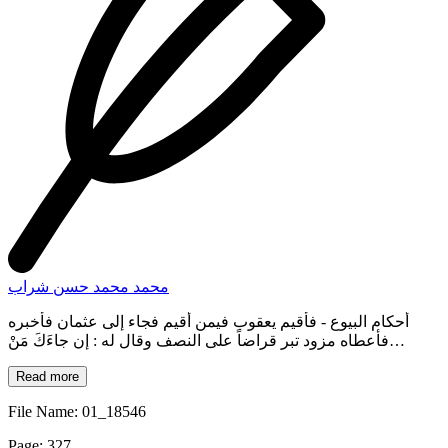
محمد محمد حسن شراب
أحكام البيوع
- فأقيم يعقوب فيمن أقيم فجاء إلى عثمان فأخبره
فأعطاه مزود تبر قراضاً على النصف وقال له : إن جاءَكَ مَنْ
يعترضك فقل: المال لعثمان، فقال ذلك فلم يقم، فجاء ،بمزودين
Read more
مزود رأس المال ومزود ربح [عن التراتيب ٢٦/٢ ، نقلاً عن مقدمة
ابن رشد]. . أما الجهات التي كانت تأتي منها البضائع إلى المدينة: في
File Name: 01_18546
العصر النبوي، والقرن الأول فهي المدينة ونواحيها ،والبادية والطائف،
وهجر ـ الإحساء ـ واليمن والشام ،بُصرى والبلقاء، وغزة هاشم ..
Page: 327