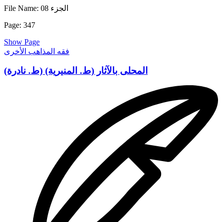
ابراهيم و من دخله كان آمنا ) فقال الحنيفيون : هذا فرض ولا يقام
File Name: الجزء 08
بمكة حد، وقالواههنا : هو ندب تحكما بلاحجة ، وأى فرق بين أمره
تعالى بالاشهاد . والكتاب وبين أمره تعالى بما أمر فى كفارة الايمان .
Page: 347
وكفارة الظهار . وحكم الايلا. . وحكم اللعان ، وسائر أوامر القرآن ؟
ونعوذ بالله من أن نجعل القرآن عضين فنو جب بعضا و نلغى بعضا *
Show Page
فان ذكروا قول الله تعالى : ( فان أمن بعضكم بعضا فليؤ دالذى
فقه المذاهب الأخرى
اؤتمن أمانته ) قلنا : هذا مردود على ما يتصل به من الرهن ولا يجوز
أن يحمل على اسقاط وجوب الأمر بالاشهاد . والكتاب بالدعوى بلا
المحلى بالآثار (ط. المنيرية) (ط. نادرة)
برهان ، وكذلك من قال : هو فرض على الكفاية لان كل ذلك دعوى
عارية من البرهان وما كان بهذه الصفة فهو باطل مطرح قال تعالى :
( قل هاتوا برهانكم ان كنتم صادقين ) ومن أطرف شيء مبادرتهم اذا
ادعوا في شيء من أوامر القرآن انه ندب فقلنا لهم : ما برهانكم على
هذه الدعوى؟ قالوا : قول الله تعالى: ( واذا حللتم فاصطادوا) ( فاذا
قضيت الصلاة فانتشروا فى الأرض ) فقلنا لهم : ان هذا لعجب اليت
شعرى فى أى دين وجدتم أم فى أى عقل انه اذا صبح فى أمر من
أوامر الله تعالى انه منسوخ أو أنه ندب وجب أن تحمل سائر أوامره
تعالى على أنها منسوخة وعلى أنها ندب ؟ فما سمع بالعجب من هذا
الاحتجاج الفاسد ! اذ قصدوا به هدم القرآن بلا برهان ، ولا فرق بين
فعلهم هذا ههنا و بين من قصد إلى أى آية شاء من القرآن فقال : هي
منسوخة فاذا قيل له : ما برهانك على ذلك قال : نسخ الله تعالى
الاستقبال الى بيت المقدس و نسخه لاعداد المتوفى عنها سنة * قال
أبو محمد : ونحن لا ننكر وجود النسخ (۱) في بعض الأوامر أو كونه
على الندب أو على الخصوص اذاجاء نص آخر ببيان ذلك وأما بالدعوى
فلا ، فإذا صح في أمر من القرآن أو السنة انه منسوخ ، أو مندوب . أو