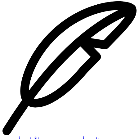
وكل خبر ذ كر فيه أنه عليه السلام باع أو ابتاع قالوا : وليس فيها ذكر
الاشهاد (۱) ، وكل ذلك لا متعلق لهم بشيء منه لأن جميعها ليس في
شي. منها انه عليه السلام لم يشهد ولا أنه أشهد ، ووجدنا أكثرها ليس
فيها ذكر ثمن فيلزمهم على هذا أن يجيزوا البيع بغير ذكر ثمن لأنه
مسكوت عنه كما سكت عن ذكر الاشهاد وليس ترك ذكر جميع
الأحكام
فى كثير من الاخبار بمسقط لها كما أن قوله تعالى : ( كلوا
واشربوا) ليس فيه إباحة ماحرم من المآكل . والمشارب بل النصوص
كلها مضموم بعضها الى بعض مأخوذ بما في كل واحد منها وان لم
تذكر فى غيره منها وماعدا هذا ففساد فى العقل وافساد للدين :
ودعاوى فى غاية البطلان ، وأيضا فانهم مهما خالفونا في وجوب
الاشهاد : والكتاب فانهم مجمعون معنا على أنهما فعل حسن مندوب
اليه ، فان كان السكوت عن ذكر الاشهاد فى هذه الاخبار دليلا على
سقوط وجوبه فهو دليل على سقوط اختياره لأنه عليه السلام لا يترك
الأفضل فى جميع أعماله الأدنى . ومن عجائبهم احتجاجهم بهذه الآية -
يعنى الحنيفيين والمالكيين - فى مخالفتهم السنة في أن لا بيع بين
المتبايعين الا بعد التفرق فقالوا : قال الله تعالى : ( وأشهدوا إذا
تبايعتم) ولم يذكر التفرق، ثم أبطلوا حكم هذه الآية باخبار أخر ليس
فيها ذكر الاشهاد ، وهذا باب يبطل به لوصح جميع الدين أوله عن آخره
لأنهم لا يعدمون نصوصا أخر لم يذكر فيها ما في تلك الأحاديث
فيبطلون لذلك أحكامها ، وهكذا أبدا كل ماورد نص لم يذكر فيه سائر
الاحكام
وجب بطلان مالم يذكر فيه ثم يبطل حكم ذلك النص أيضا
لأنه لم يذكر أيضا في نص (۱) في النسخة رقم ١٦ «ذكر اشهاد )