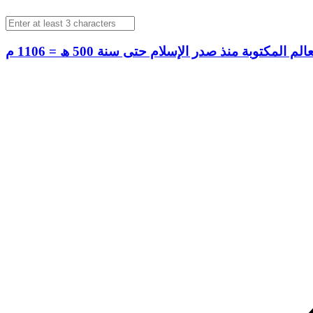
كتوبة منذ صدر الإسلام حتى سنة 500 ھ = 1106 م