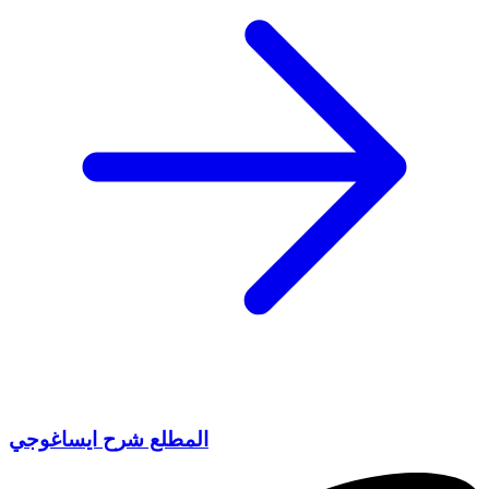
المطلع شرح ايساغوجي