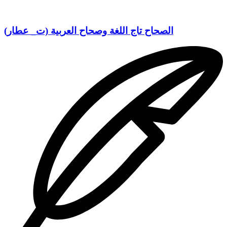
الصحاح تاج اللغة وصحاح العربية (ت_ عطار)