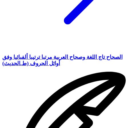
الصحاح تاج اللغة وصحاح العربية مرتبا ترتيبا ألفبائيا وفق
أوائل الحروف (ط.الحديث)