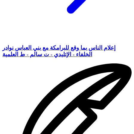
إعلام الناس بما وقع للبرامكة مع بني العباس نوادر
الخلفاء - الإتليدي - ت سالم - ط العلمية