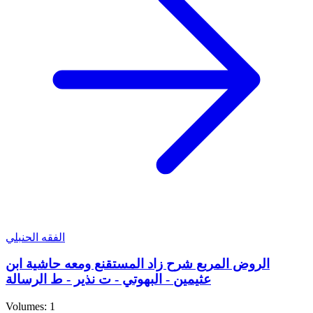
الفقه الحنبلي
الروض المربع شرح زاد المستقنع ومعه حاشية ابن
عثيمين - البهوتي - ت نذير - ط الرسالة
Volumes: 1