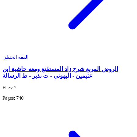
الفقه الحنبلي
الروض المربع شرح زاد المستقنع ومعه حاشية ابن
عثيمين - البهوتي - ت نذير - ط الرسالة
Files: 2
Pages: 740