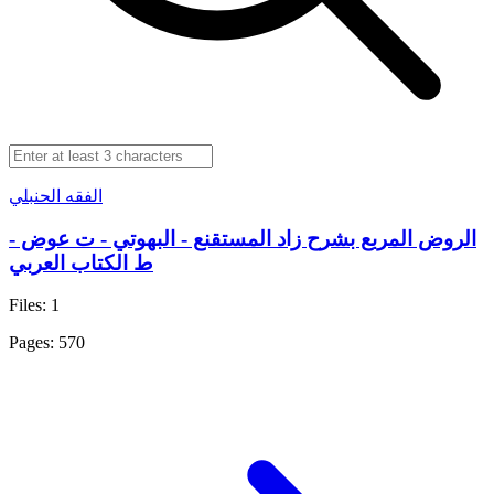
الفقه الحنبلي
الروض المربع بشرح زاد المستقنع - البهوتي - ت عوض -
ط الكتاب العربي
Files: 1
Pages: 570