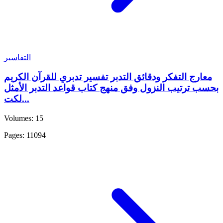
التفاسير
معارج التفكر ودقائق التدبر تفسير تدبري للقرآن الكريم
بحسب ترتيب النزول وفق منهج كتاب قواعد التدبر الأمثل
لكت...
Volumes: 15
Pages: 11094