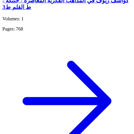
كواشف زيوف في المذاهب الفكرية المعاصرة - حبنكة -
ط القلم ط3
Volumes: 1
Pages: 768