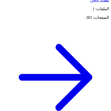
مقداد يالجن
الملفات: 1
الصفحات: 383