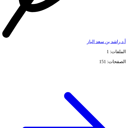
أ.د.راشد بن سعد الباز
الملفات: 1
الصفحات: 151