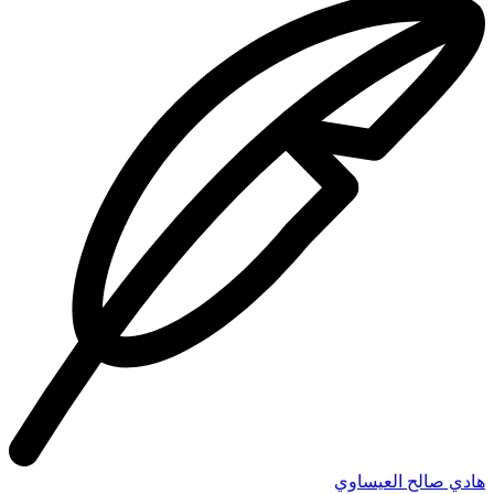
هادي صالح العيساوي