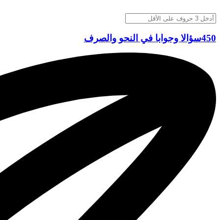
450سؤالا وجوابا في النحو والصرف