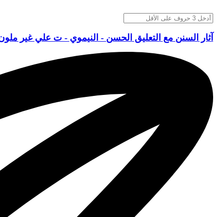
آثار السنن مع التعليق الحسن - النيموي - ت علي غير ملون