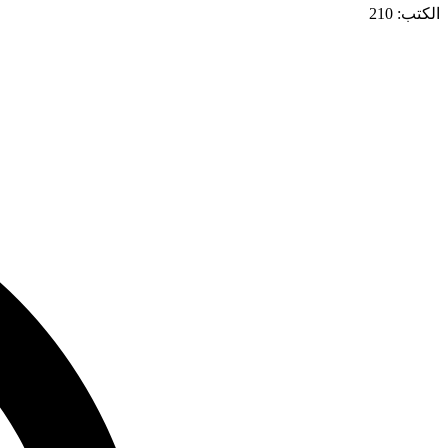
الكتب: 210