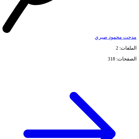
مدحت محمود صبري
الملفات: 2
الصفحات: 318