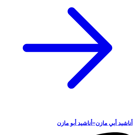
أناشيد أبي مازن=أناشيد أبو مازن