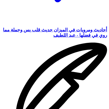
أحاديث ومرويات في الميزان حديث قلب يس وجملة مما
روي في فضلها - عبد اللطيف