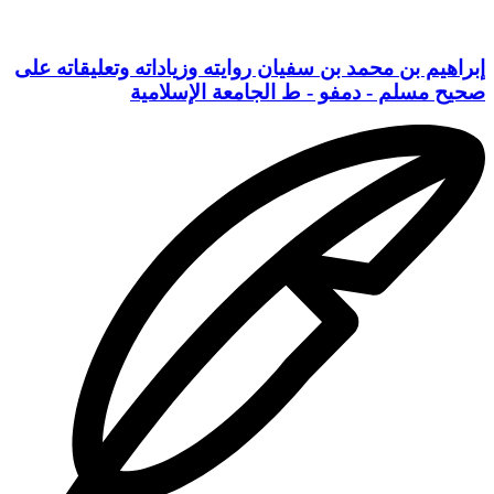
إبراهيم بن محمد بن سفيان روايته وزياداته وتعليقاته على
صحيح مسلم - دمفو - ط الجامعة الإسلامية