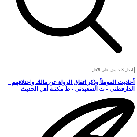
أحاديث الموطأ وذكر اتفاق الرواة عن مالك واختلافهم -
الدارقطني - ت السعيدني - ط مكتبة أهل الحديث