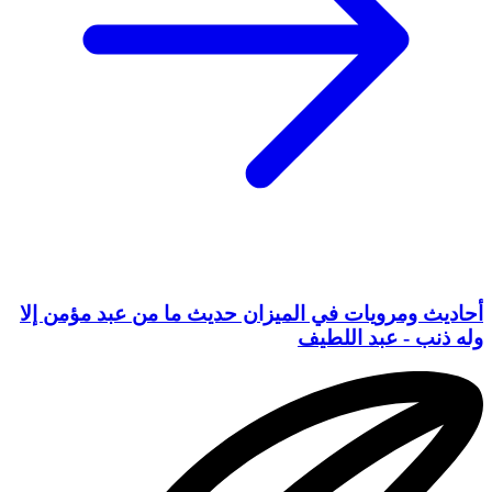
أحاديث ومرويات في الميزان حديث ما من عبد مؤمن إلا
وله ذنب - عبد اللطيف