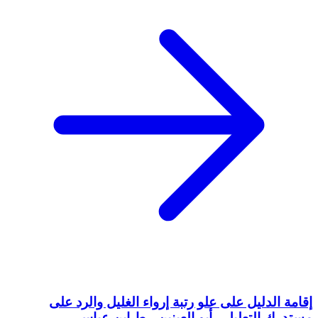
إقامة الدليل على علو رتبة إرواء الغليل والرد على
مستدرك التعليل - أبو العينين - ط ابن عباس