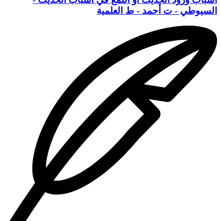
السيوطي - ت أحمد - ط العلمية