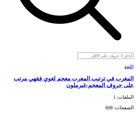
اللغة
المغرب في ترتيب المعرب معحم لغوي فقهي مرتب
على حروف المعجم-غيرملون
الملفات: 1
الصفحات: 608