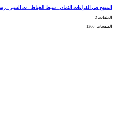
المبهج فى القراءات الثمان - سبط الخياط - ت السبر - رسا
الملفات: 2
الصفحات: 1360