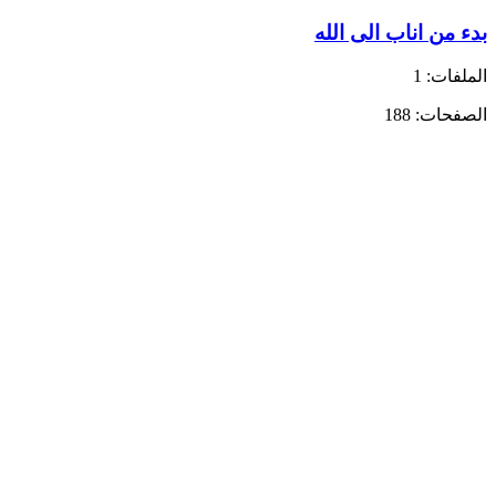
بدء من اناب الى الله
الملفات: 1
الصفحات: 188