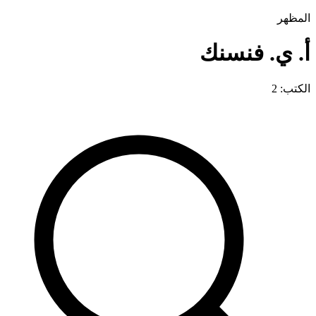
المظهر
أ. ي. فنسنك
الكتب: 2