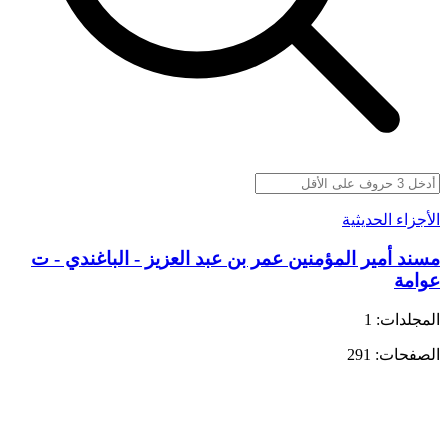
الأجزاء الحديثية
مسند أمير المؤمنين عمر بن عبد العزيز - الباغندي - ت
عوامة
المجلدات: 1
الصفحات: 291