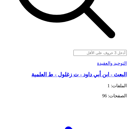
التوحيد والعقيدة
البعث - ابن أبي داود - ت زغلول - ط العلمية
الملفات: 1
الصفحات: 96