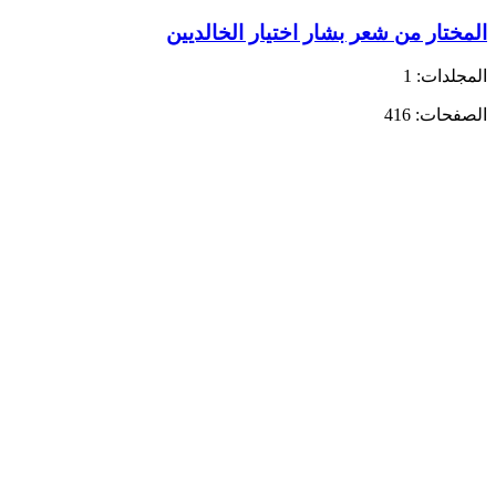
المختار من شعر بشار اختيار الخالديين
المجلدات: 1
الصفحات: 416