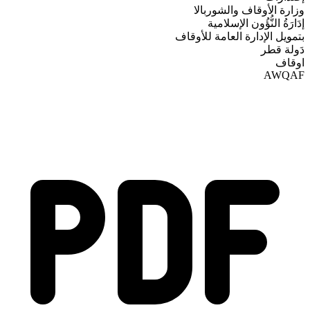
وزارة الأوقاف والشوربالا
إدَارَةُ النُّؤُون الإسلامية
بتمويل الإدارة العامة للأوقاف
دَولة قطر
اوقاف
AWQAF