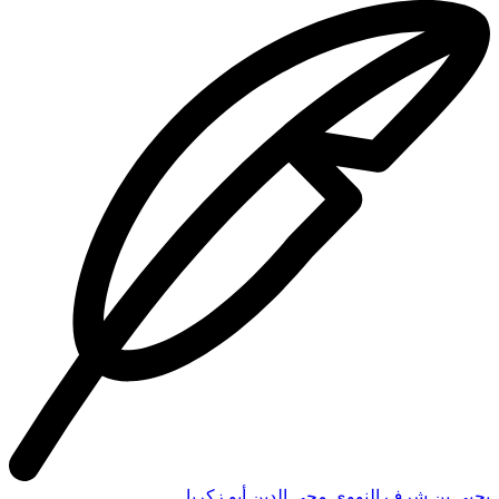
يحيى بن شرف النووي محي الدين أبو زكريا