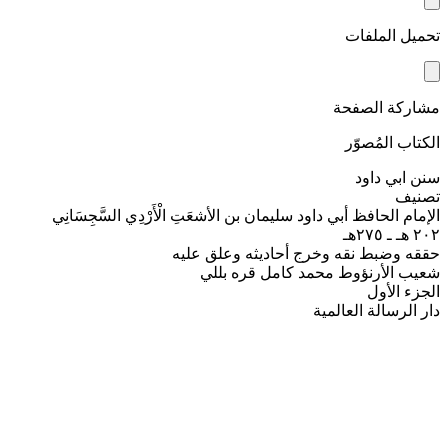
تحميل الملفات
مشاركة الصفحة
الكتاب المُصوّر
سنن ابي داود
تصنيف
الإمام الحافظ أبي داود سليمان بن الأشعَتِ الْأَرْدِي السَّجِسَانِي
٢٠٢ هـ ـ ٢٧٥هـ
حققه وضبط نقه وخرج أحاديثه وعلق عليه
شعيب الأرنؤوط محمد كامل قره بللي
الجزء الأول
دار الرسالة العالمية