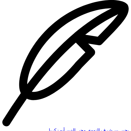
يحيى بن شرف النووي محي الدين أبو زكريا