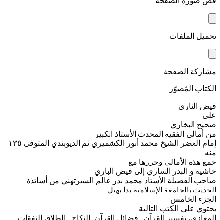
قص صورة الصفحة
تحميل الملفات
مشاركة الصفحة
الكتاب المُصوّر
فيض الناري
على
صحيح البخاري
من أمالي الفقيه المحدث الأستاذ الكبير
إمام العضر الشيخ محمد أنور الكشميري ثم الديوبندي المتوفى ١٣٥
منه
جمع هذه الأمالي وحررها مع
حاشیه و البدر الساري إلى فيض الباري
صاحب الفضيلة الأستاذ محمد بدر عالم السيرتهني من أساتذة
الحديث بالجامعة الإسلامية بدا بهيل
الجزء الخامس
يحتوي على الكتب التالية
المغازي، تفسير القرآن . فضائل القرآن. النكاح . الطلاق النفقات .