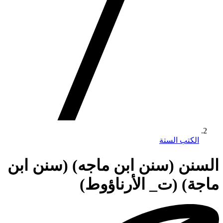
الكتب الستة
السنن (سنن ابن ماجه) (سنن ابن
ماجة) (ت_ الأرناؤوط)