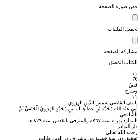
قص صورة الصفحة
تحميل الملفات
مشاركة الصفحة
الكتاب المُصوّر
۱۱
70
فَضُ
وسرح
١١
تأليف القَاضِي شمس الدِّينِ الهَرَوِي
أَبِي عَبْدِ اللهِ مُحَمَّدِ بْنِ عَطَاءِ اللَّهِ بنِ مُحَمَّدٍ الهَرَوِيَّ الْحَنَفِيٌّ ثُمَّ
الشَّافِعِي
المولود بهراة سنة ٧٦٧ه والمترفى بالقدس سنة ٨٢٩ هـ
دار النوادر
رحمه الله تعالى
تحقيق ودراسة خصبة من بإشراف ور الدين طالت