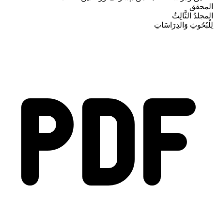
المحقق
المجلدُ الثَّالِثُ
لِلْبُحُوثِ وَالدِرَاسَاتِ