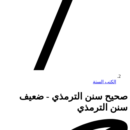
الكتب الستة
صحيح سنن الترمذي - ضعيف
سنن الترمذي