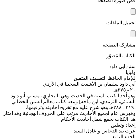
قص صورة الصفحة
تحميل الملفات
مشاركة الصفحة
الكتاب المُصوّر
سنن ابي داود
وليايا
للإمام الحافظ التصنيف المتقين
أبي داود سليمان بن الأشعث السجينا في الأزدي
٢٠ - ٢٧٥هـ
وهو أحد الكتب السنة في الحديث وهي [البخاري، مسلم، أبو داود
النسائي، الترمذي، ابن ماجه] ومعه كتاب معالم السنن للخطابي
-۳۱۹ - ۳۸۸هـ وهو شرح عليه مع تخريج أحاديثه وترقيمها،
وفهرس عام لجميع الأحاديث مرتب على الحروف الهجائية وقد امتاز
هذا الكتاب بجمع شمل أحاديث الأحكام
إعداد وتعليق
عرت بيد الدعاس و عَادِل السيد
الجزء الرابع