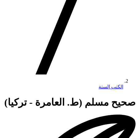
الكتب الستة
صحيح مسلم (ط. العامرة - تركيا)