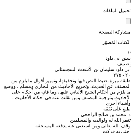
تحميل الملفات
مشاركة الصفحة
الكتاب المُصوّر
0
سنن ابی داود
تصنيف
أبي داود سليمان بن الأشعث السجستاني
٢٠ - ٢٧٥
طبقة ميزة بضبط النص فيها وتحقيقها، وتمييز أقوال ما يلزم من
المصنف عن الحديث، وتخريج الأحاديث من البخاري ومسلم ، ووضع
ما يلزم من أحكام الشيخ الألباني عليها، وما فاته من أحكام على
الأحاديث وترجمة المصنف ومن نقلت عنه في أحكام الأحاديث ،
وأشياء أخرى
طبعَ عَلَى نَفَقَة
د. محمد بن صالح الراجحي
تغفر الله له ولوالديه والمسلمين
وقف الله تعالى ومن استغنى عنه يدفعه المستحقه
احتی به فرکت